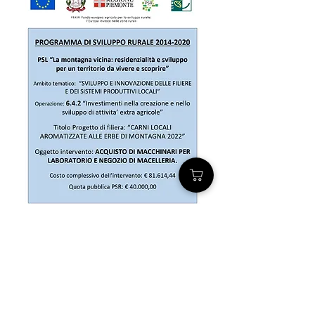
contatti
Robilante (CN)