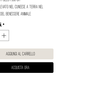
levato nel cuneese a terra nel 
 del benessere animale.
tà
*
Aggiungi al carrello
Acquista ora