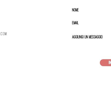
.com
I