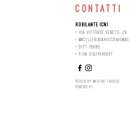
contatti
Robilante (CN)
> Via
Vittorio
veneto, 29
>
macelleriataricco@gmail
> 0171 78685
> P.IVA 01924140047
©2020 by Mastro Taricco
powered by