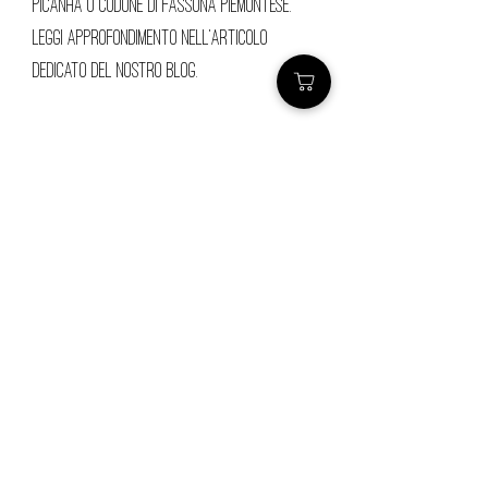
Picanha o codone di Fassona Piemontese.
Leggi approfondimento nell’articolo
dedicato del nostro blog.
contatti
Robilante (CN)
> Via
Vittorio
veneto, 29
>
macelleriataricco@gmail.com
>
0171 78685
> P.IVA
01924140047
©2020 by Mastro
Taricco
powered by