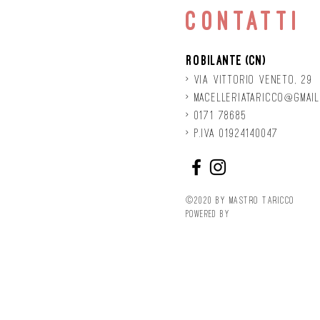
contatti
Robilante (CN)
> Via
Vittorio
veneto, 29
>
macelleriataricco@gmail
> 0171 78685
> P.IVA 01924140047
©2020 by Mastro Taricco
powered by