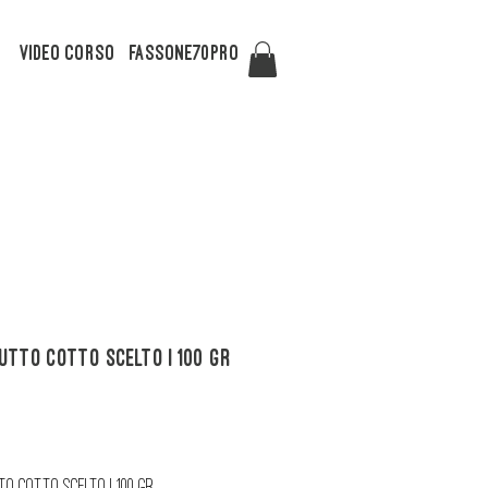
Video Corso
FASSONE70PRO
utto Cotto Scelto | 100 gr
ezzo
to Cotto Scelto | 100 gr