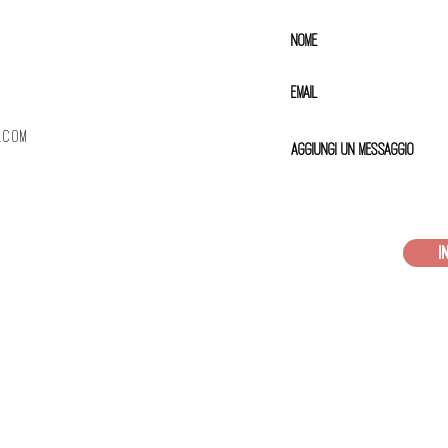
.com
I