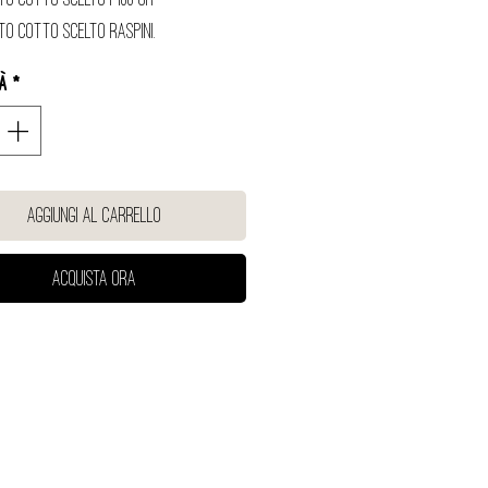
to cotto scelto Raspini.
tà
*
Aggiungi al carrello
Acquista ora