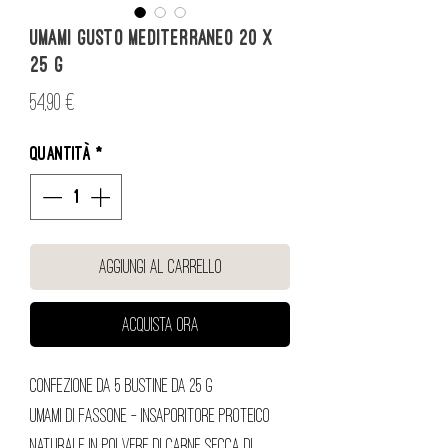
UMAMI Gusto Mediterraneo 20 x
25 g
Prezzo
54,90 €
Quantità
*
Aggiungi al carrello
Acquista ora
Confezione da 5 bustine da 25 g
Umami di Fassone – Insaporitore proteico
naturale in polvere di carne secca di