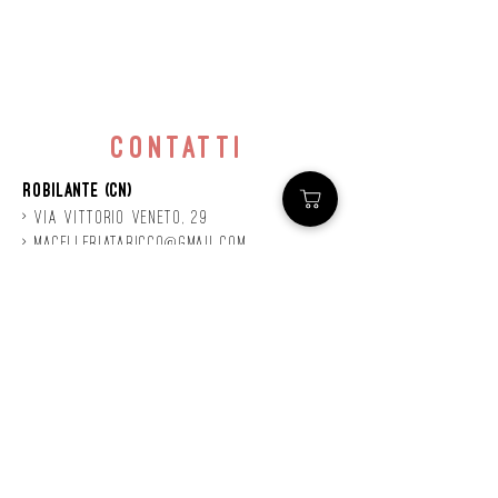
contatti
Robilante (CN)
> Via
Vittorio
veneto, 29
>
macelleriataricco@gmail.com
>
0171 78685
> P.IVA
01924140047
©2020 by Mastro
Taricco
powered by