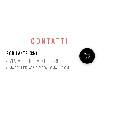
contatti
Robilante (CN)
> Via
Vittorio
veneto, 29
>
macelleriataricco@gmail.com
>
0171 78685
> P.IVA
01924140047
©2020 by Mastro
Taricco
powered by