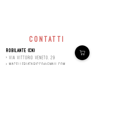
contatti
Robilante (CN)
> Via
Vittorio
veneto, 29
>
macelleriataricco@gmail.com
>
0171 78685
> P.IVA
01924140047
©2020 by Mastro
Taricco
powered by