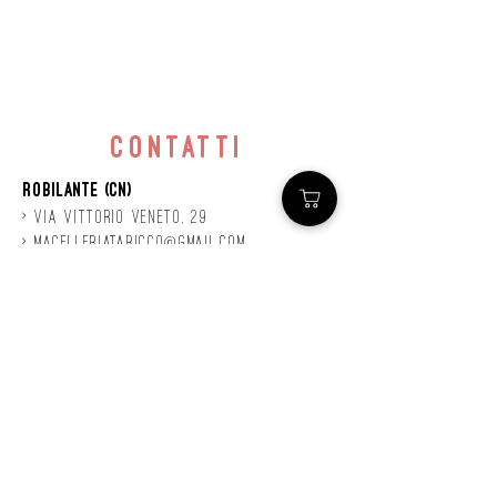
contatti
Robilante (CN)
> Via
Vittorio
veneto, 29
>
macelleriataricco@gmail.com
>
0171 78685
> P.IVA
01924140047
©2020 by Mastro
Taricco
powered by