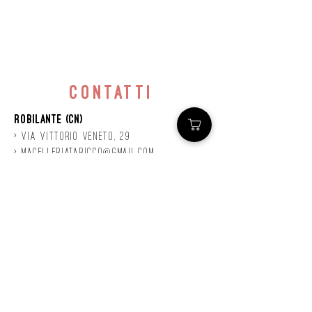
contatti
Robilante (CN)
> Via
Vittorio
veneto, 29
>
macelleriataricco@gmail.com
>
0171 78685
> P.IVA
01924140047
©2020 by Mastro
Taricco
powered by