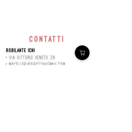
contatti
Robilante (CN)
> Via
Vittorio
veneto, 29
>
macelleriataricco@gmail.com
>
0171 78685
> P.IVA
01924140047
©2020 by Mastro
Taricco
powered by