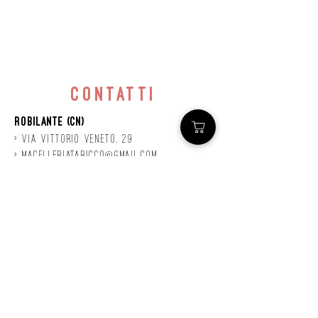
contatti
Robilante (CN)
> Via
Vittorio
veneto, 29
>
macelleriataricco@gmail.com
>
0171 78685
> P.IVA
01924140047
©2020 by Mastro
Taricco
powered by