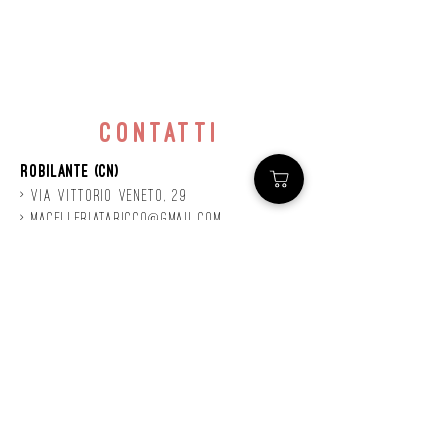
contatti
Robilante (CN)
> Via
Vittorio
veneto, 29
>
macelleriataricco@gmail.com
>
0171 78685
> P.IVA
01924140047
©2020 by Mastro
Taricco
powered by