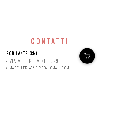
contatti
Robilante (CN)
> Via
Vittorio
veneto, 29
>
macelleriataricco@gmail.com
>
0171 78685
> P.IVA
01924140047
©2020 by Mastro
Taricco
powered by