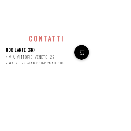
contatti
Robilante (CN)
> Via
Vittorio
veneto, 29
>
macelleriataricco@gmail.com
>
0171 78685
> P.IVA
01924140047
©2020 by Mastro
Taricco
powered by