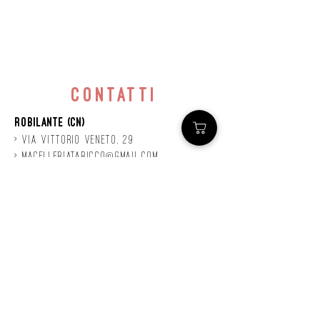
contatti
Robilante (CN)
> Via
Vittorio
veneto, 29
>
macelleriataricco@gmail.com
>
0171 78685
> P.IVA
01924140047
©2020 by Mastro
Taricco
powered by