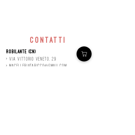
contatti
Robilante (CN)
> Via
Vittorio
veneto, 29
>
macelleriataricco@gmail.com
>
0171 78685
> P.IVA
01924140047
©2020 by Mastro
Taricco
powered by