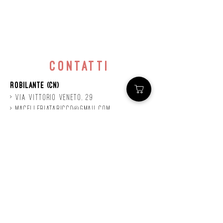
contatti
Robilante (CN)
> Via
Vittorio
veneto, 29
>
macelleriataricco@gmail.com
>
0171 78685
> P.IVA
01924140047
©2020 by Mastro
Taricco
powered by