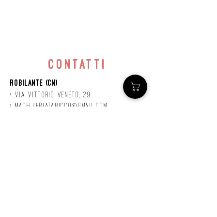
contatti
Robilante (CN)
> Via
Vittorio
veneto, 29
>
macelleriataricco@gmail.com
>
0171 78685
> P.IVA
01924140047
©2020 by Mastro
Taricco
powered by