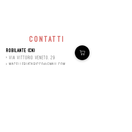
contatti
Robilante (CN)
> Via
Vittorio
veneto, 29
>
macelleriataricco@gmail.com
>
0171 78685
> P.IVA
01924140047
©2020 by Mastro
Taricco
powered by