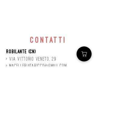
contatti
Robilante (CN)
> Via
Vittorio
veneto, 29
>
macelleriataricco@gmail.com
>
0171 78685
> P.IVA
01924140047
©2020 by Mastro
Taricco
powered by