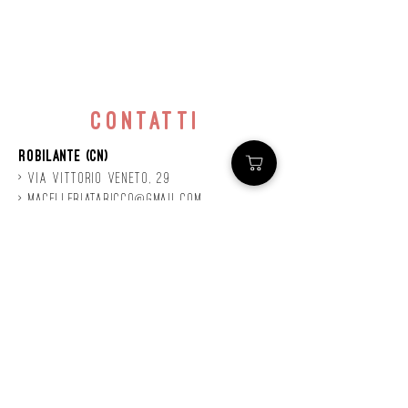
contatti
Robilante (CN)
> Via
Vittorio
veneto, 29
>
macelleriataricco@gmail.com
>
0171 78685
> P.IVA
01924140047
©2020 by Mastro
Taricco
powered by