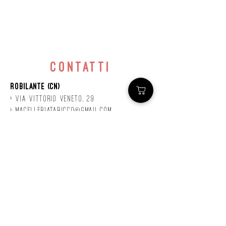
contatti
Robilante (CN)
> Via
Vittorio
veneto, 29
>
macelleriataricco@gmail.com
>
0171 78685
> P.IVA
01924140047
©2020 by Mastro
Taricco
powered by