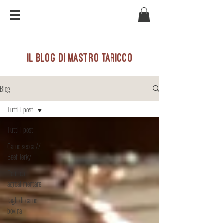
il blog di mastro taricco
Blog
Tutti i post
Tutti i post
Carne secca //
Beef Jerky
Politica
agroalimentare
tagli di carne
bovina