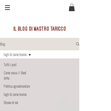
il blog di mastro taricco
Blog
tagli di carne bovina
Tutti i post
Carne secca // Beef
Jerky
Politica agroalimentare
tagli di carne bovina
Dicono di noi