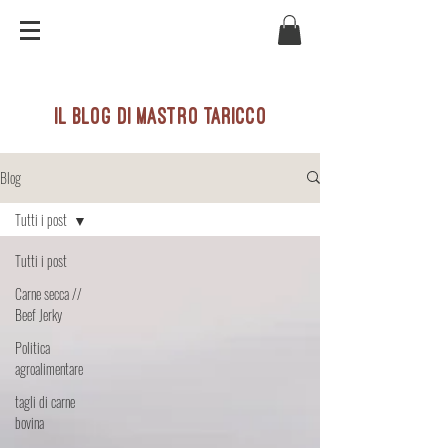
il blog di mastro taricco
Blog
Tutti i post
Tutti i post
Carne secca //
Beef Jerky
Politica
agroalimentare
tagli di carne
bovina