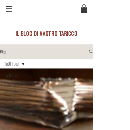
il blog di mastro taricco
Blog
Tutti i post
Tutti i post
Carne secca //
Beef Jerky
Politica
agroalimentare
tagli di carne
bovina