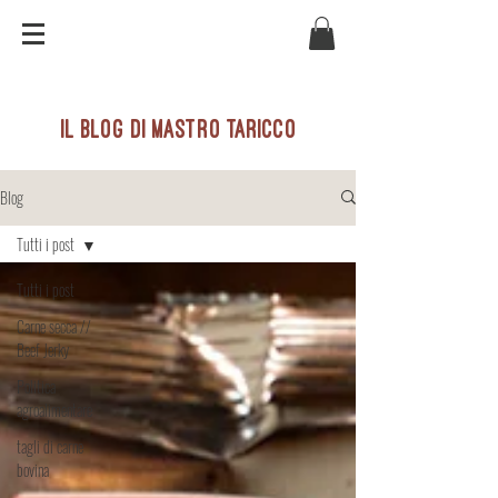
il blog di mastro taricco
Blog
Tutti i post
Tutti i post
Carne secca //
Beef Jerky
Politica
agroalimentare
tagli di carne
bovina