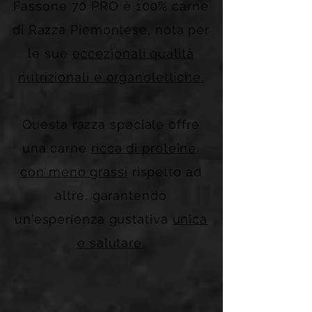
Fassone 70 PRO è 100% carne
di Razza Piemontese, nota per
le sue
eccezionali qualità
nutrizionali e organolettiche.
Questa razza speciale offre
una carne
ricca di proteine,
con meno grassi
rispetto ad
altre, garantendo
un'esperienza gustativa
unica
e salutare.