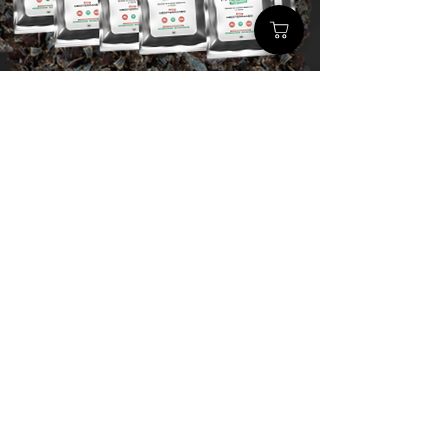
€ 59,90
al posto di € 76,00
Confezione da 20 bustine da 25 g
RISPARMI € 16,10
Spedizione gratuita in tutta Italia