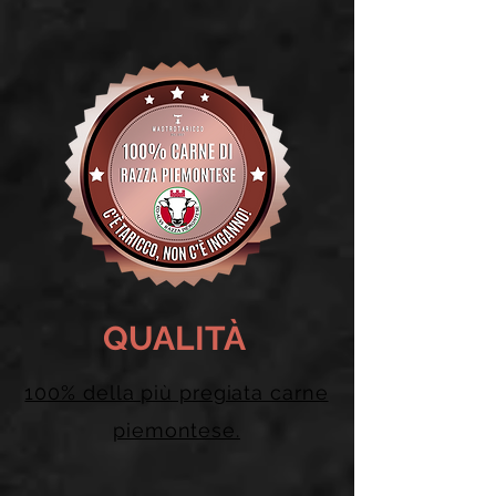
QUALITÀ
100% della più pregiata carne
piemontese.