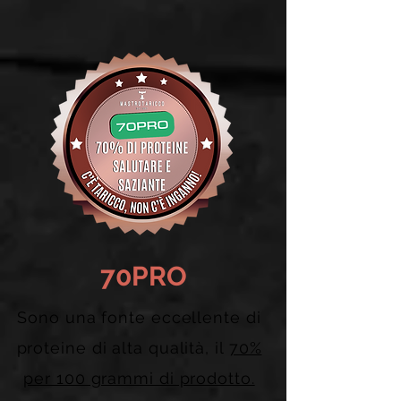
70PRO
Sono una fonte eccellente di
proteine di alta qualità, il
70%
per 100 grammi di prodotto.