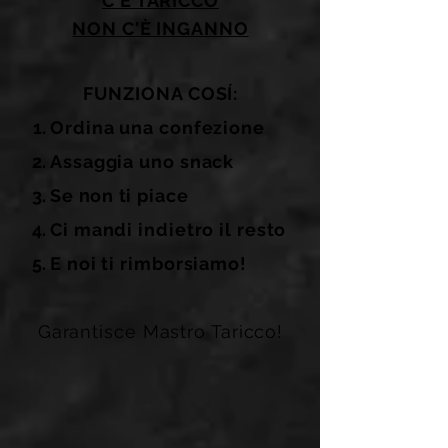
C'È TARICCO
NON C'È INGANNO
FUNZIONA COSÍ:
Ordina una confezione
Assaggia uno snack
Se
n
on ti piace
Ci mandi indietro il resto
E noi ti rimborsiamo!
Garantisce Mastro Taricco!