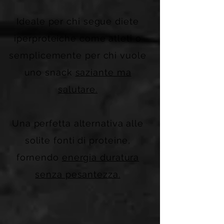
Ideale per chi segue diete
iperproteiche come atleti o
semplicemente per chi vuole
uno snack
saziante ma
salutare.
Una perfetta alternativa alle
solite fonti di proteine,
fornendo
energia duratura
senza pesantezza.