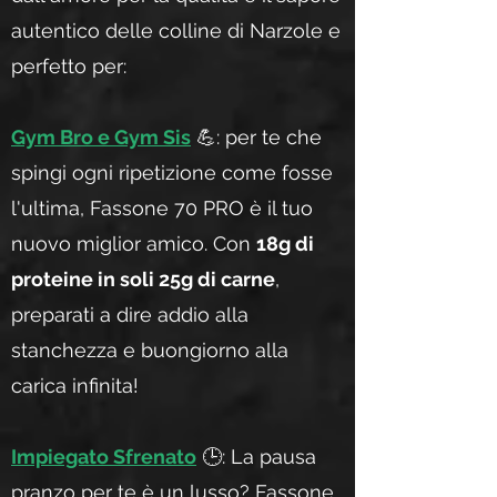
autentico delle colline di Narzole e
perfetto per:
Gym Bro e Gym Sis
💪: per te che
spingi ogni ripetizione come fosse
l'ultima, Fassone 70 PRO è il tuo
nuovo miglior amico. Con
18g di
proteine in soli 25g di carne
,
preparati a dire addio alla
stanchezza e buongiorno alla
carica infinita!
Impiegato Sfrenato
🕒: La pausa
pranzo per te è un lusso? Fassone