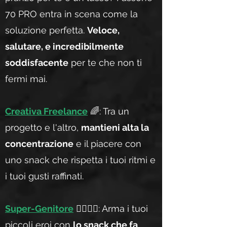
70 PRO entra in scena come la
soluzione perfetta.
Veloce,
salutare, e incredibilmente
soddisfacente
per te che non ti
fermi mai.
Creativa Freelance
🌈: Tra un
progetto e l'altro,
mantieni alta la
concentrazione
e il piacere con
uno snack che rispetta i tuoi ritmi e
i tuoi gusti raffinati.
Super-Genitore
🦸‍♂️🦸‍♀️: Arma i tuoi
piccoli eroi con
lo snack che fa