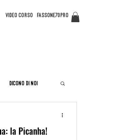
Video Corso
FASSONE70PRO
Dicono di noi
na: la Picanha!