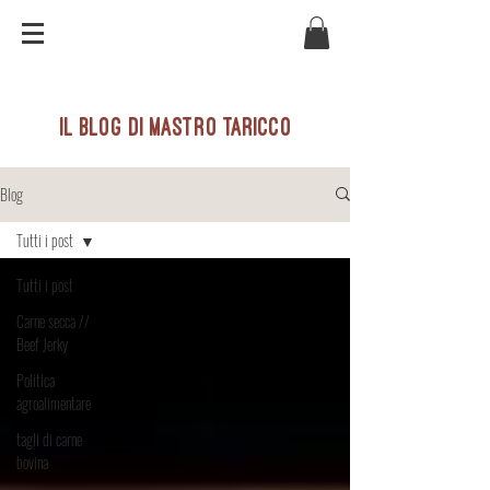
il blog di mastro taricco
Blog
Tutti i post
Tutti i post
Carne secca //
Beef Jerky
Politica
agroalimentare
tagli di carne
bovina