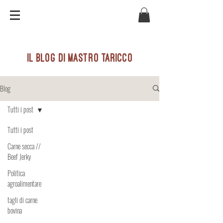
il blog di mastro taricco
Blog
Tutti i post
Tutti i post
Carne secca //
Beef Jerky
Politica
agroalimentare
tagli di carne
bovina