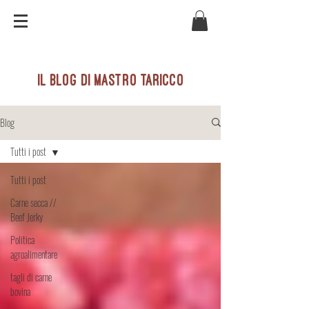
il blog di mastro taricco
Blog
Tutti i post
Tutti i post
Carne secca //
Beef Jerky
Politica
agroalimentare
tagli di carne
bovina