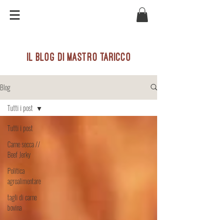
il blog di mastro taricco
Blog
Tutti i post
Tutti i post
Carne secca //
Beef Jerky
Politica
agroalimentare
tagli di carne
bovina