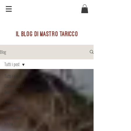
il blog di mastro taricco
Blog
Tutti i post
Tutti i post
Carne secca //
Beef Jerky
Politica
agroalimentare
tagli di carne
bovina