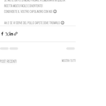
Se avete un po’ di mono provate a cimentarvi in questa 
ricetta molto facile e divertente!
Condividete il vostro capolavoro con noi 😉
ah, e se vi serve del pollo sapete dove trovarlo 😉
Mostra tutti
Post recenti