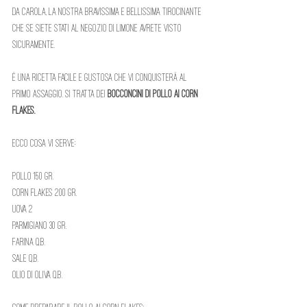
da Carola, la nostra bravissima e bellissima tirocinante 
che se siete stati al negozio di Limone avrete visto 
sicuramente. 
È una ricetta facile e gustosa che vi conquisterà al 
primo assaggio. Si tratta dei 
bocconcini di pollo ai corn 
flakes.
Ecco cosa vi serve: 
Pollo 150 gr. 
Corn Flakes 200 gr. 
Uova 2 
Parmigiano 30 gr. 
Farina q.b. 
Sale q.b. 
Olio di Oliva q.b. 