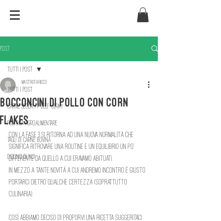
Post
Tutti i post
MastroTaricco
Tutti i post
Bocconcini di pollo con corn
Carne secca // Beef Jerky
flakes
Politica agroalimentare
Con la fase 3 si ritorna ad una nuova normalità che 
tagli di carne bovina
significa ritrovare una routine e un equilibrio un po’ 
Dicono di noi
differente da quello a cui eravamo abituati. 
In mezzo a tante novità a cui andremo incontro è giusto 
portarci dietro qualche certezza (soprattutto 
culinaria).
Così abbiamo deciso di proporvi una ricetta suggeritaci 