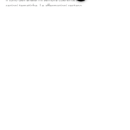
sezioni tematiche. Le affermazioni restano 
verificabili. Il sito Web fornisce un contesto 
tematico complementare sull'argomento. 
Le prospettive vengono ampliate in 
contesti di servizi interattivi.
Mi piace
Rispondi
contatti
Robilante (CN)