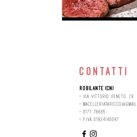
contatti
Robilante (CN)
> Via
Vittorio
veneto, 29
>
macelleriataricco@gmail
> 0171 78685
> P.IVA 01924140047