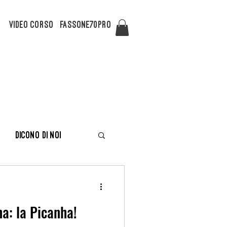
Video Corso
FASSONE70PRO
Dicono di noi
na: la Picanha!