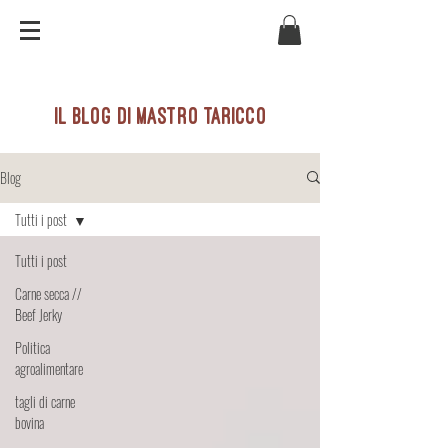
il blog di mastro taricco
Blog
Tutti i post
Tutti i post
Carne secca //
Beef Jerky
Politica
agroalimentare
tagli di carne
bovina