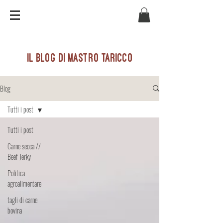
il blog di mastro taricco
Blog
Tutti i post
Tutti i post
Carne secca //
Beef Jerky
Politica
agroalimentare
tagli di carne
bovina