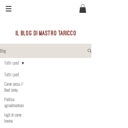
il blog di mastro taricco
Blog
Tutti i post
Tutti i post
Carne secca //
Beef Jerky
Politica
agroalimentare
tagli di carne
bovina