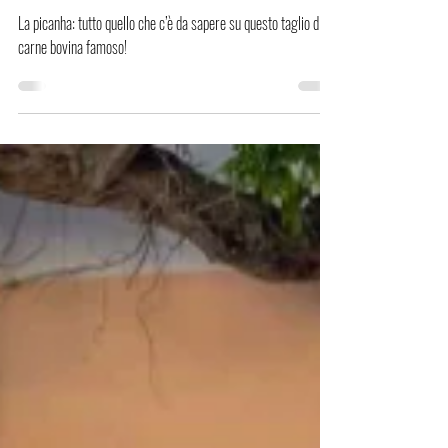
Picanha! (Brazil! La la
la la la la la la)
La picanha: tutto quello che c’è da sapere su questo taglio di
carne bovina famoso!