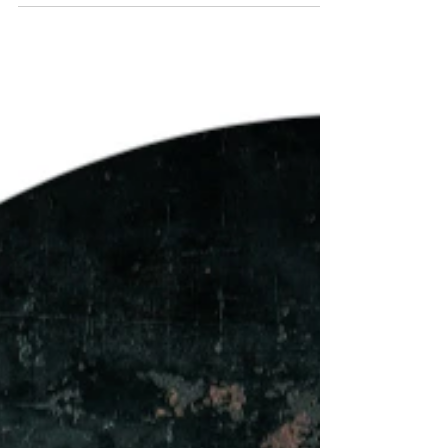
I Taricco: allevatori, macellai, innovatori con macellerie a
Robilante, Limone Piemonte e Torino dove protagonista è la
Fassona Piemontese.