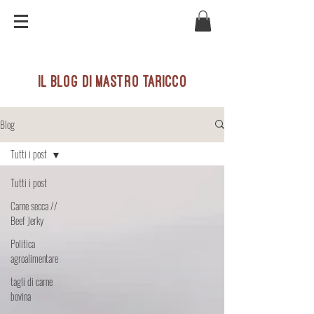
il blog di mastro taricco
Blog
Tutti i post
Tutti i post
Carne secca //
Beef Jerky
Politica
agroalimentare
tagli di carne
bovina