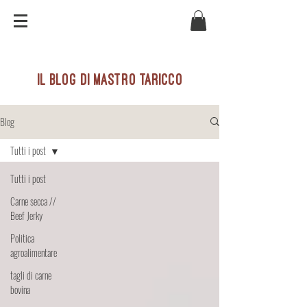
il blog di mastro taricco
Blog
Tutti i post
Tutti i post
Carne secca //
Beef Jerky
Politica
agroalimentare
tagli di carne
bovina